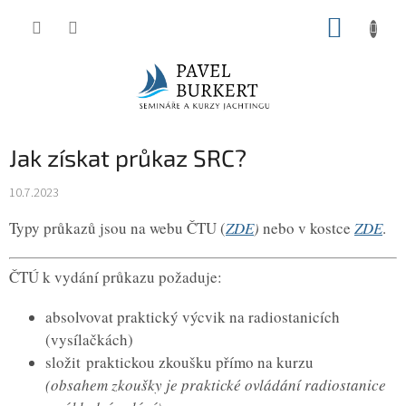
Přejít
NÁKUP
na
KOŠÍK
obsah
Jak získat průkaz SRC?
10.7.2023
Typy průkazů jsou na webu ČTU (
ZDE
)
nebo v kostce
ZDE
.
ČTÚ k vydání průkazu požaduje:
absolvovat praktický výcvik na radiostanicích
(vysílačkách)
složit praktickou zkoušku přímo na kurzu
(obsahem zkoušky je praktické ovládání radiostanice