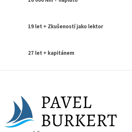
19 let + Zkušeností jako lektor
27 let + kapitánem
Z
á
p
a
t
í