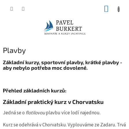
Přejít
NÁKUP
na
KOŠÍK
obsah
Plavby
Základní kurzy, sportovní plavby, krátké plavby -
aby nebylo potřeba moc dovolené.
Přehled základních kurzů:
Základní praktický kurz v Chorvatsku
Jedná se o
flotilovou
plavbu více lodí najednou.
Kurz se odehrává v Chorvatsku. Vyplouváme ze Zadaru. Trvá