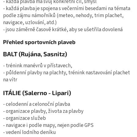
- každá plavba má svůj konkrétní cíl, smysl
- každá plavba je spojena s večerními besedami na témata
podle zájmu námořníků (meteo, nehody, trim plachet,
navigace, uzlování, atd.)
- jsou záměrně časově krátké, aby se ušetřila dovolená
Přehled sportovních plaveb
BALT (Rujána, Sasnitz)
- trénink manévrů v přístavech,
- půldenní plavby na plachty, trénink nastavování plachet
na vítr
ITÁLIE (Salerno - Lipari)
- celodenní a celonoční plavba
- organizace plavby, života za plavby
- organizace služeb
- navigace i podle mapy, nejen podle GPS
- vedení lodního deníku