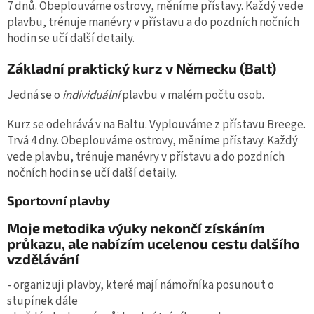
7 dnů. Obeplouváme ostrovy, měníme přístavy. Každý vede
plavbu, trénuje manévry v přístavu a do pozdních nočních
hodin se učí další detaily.
Základní praktický kurz v Německu (Balt)
Jedná se o
individuální
plavbu v malém počtu osob.
Kurz se odehrává v na Baltu. Vyplouváme z přístavu Breege.
Trvá 4 dny. Obeplouváme ostrovy, měníme přístavy. Každý
vede plavbu, trénuje manévry v přístavu a do pozdních
nočních hodin se učí další detaily.
Sportovní plavby
Moje metodika výuky nekončí získáním
průkazu, ale nabízím ucelenou cestu dalšího
vzdělávání
- organizuji plavby, které mají námořníka posunout o
stupínek dále