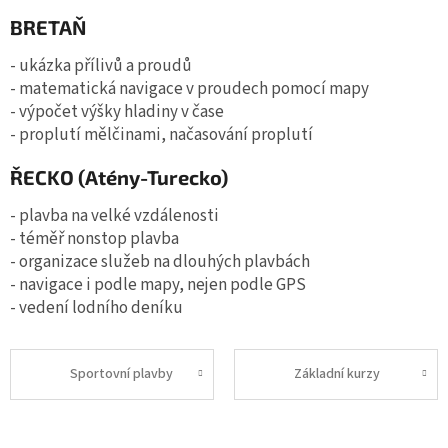
BRETAŇ
- ukázka přílivů a proudů
- matematická navigace v proudech pomocí mapy
- výpočet výšky hladiny v čase
- proplutí mělčinami, načasování proplutí
ŘECKO (Atény-Turecko)
- plavba na velké vzdálenosti
- téměř nonstop plavba
- organizace služeb na dlouhých plavbách
- navigace i podle mapy, nejen podle GPS
- vedení lodního deníku
Sportovní plavby
Základní kurzy