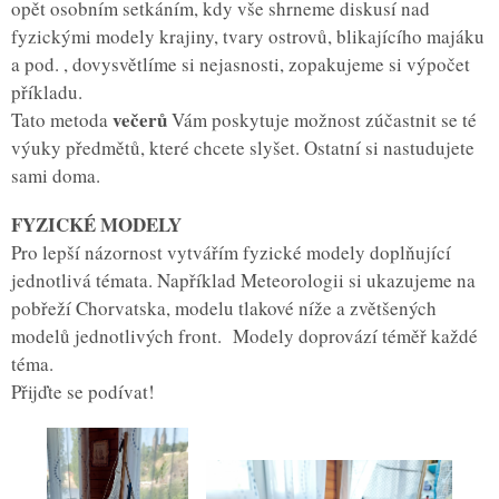
opět osobním setkáním, kdy vše shrneme diskusí nad
fyzickými modely krajiny, tvary ostrovů, blikajícího majáku
a pod. , dovysvětlíme si nejasnosti, zopakujeme si výpočet
příkladu.
večerů
Tato metoda
Vám poskytuje možnost zúčastnit se té
výuky předmětů, které chcete slyšet. Ostatní si nastudujete
sami doma.
FYZICKÉ MODELY
Pro lepší názornost vytvářím fyzické modely doplňující
jednotlivá témata. Například Meteorologii si ukazujeme na
pobřeží Chorvatska, modelu tlakové níže a zvětšených
modelů jednotlivých front. Modely doprovází téměř každé
téma.
Přijďte se podívat!