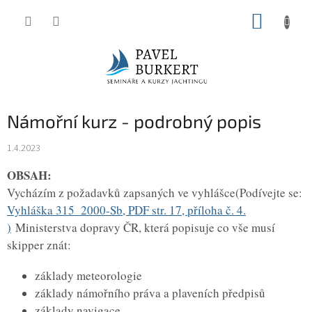
Přejít
NÁKUP
na
KOŠÍK
obsah
Námořní kurz - podrobný popis
1.4.2023
OBSAH:
Vycházím z požadavků zapsaných ve vyhlášce(Podívejte se:
Vyhláška 315_2000-Sb, PDF str. 17, příloha č. 4.
)
Ministerstva dopravy ČR, která popisuje co vše musí
skipper znát:
základy meteorologie
základy námořního práva a plaveních předpisů
základy navigace