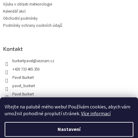
Výuka v oblasti meteorologie
Kalendář akcí
Obchodní podmínky
Podmínky ochrany osobních údajů
Kontakt
burkertpavel
@
seznam.cz
+420 733 465 350
Pavel Burkert
pavel_burkert
Pavel Burkert
@pavelburkert
Vítejte na palubě mého webu! Používám cookies, abych vám
umožnil pohodlné proplutí stránek.
Více informací
Nastavení
Vytvořil Shoptet