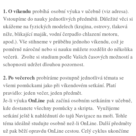
1. O víkendu
probíhá osobní výuka v učebně (viz adresa).
Vstoupíme do nauky jednotlivých předmětů. Důležité věci si
ukážeme na fyzických modelech (krajina, ostrovy, tlaková
níže, blikající maják, vodní čerpadlo chlazení motoru,
apod.). Vše stihneme v průběhu jednoho víkendu, což je
poměrně náročné nebo si nauku můžete rozdělit do několika
večerů. Zvolte si studium podle Vašich časových možností a
schopnosti udržet dlouhou pozornost.
2. Po večerech
probíráme postupně jednotlivá témata se
všemi pomůckami jako při víkendovém setkání. Platí
pravidlo: jeden večer, jeden předmět.
OnLine
Je-li výuka
pak začíná osobním setkáním v učebně,
kde dostanete všechny pomůcky a skripta. Využijeme
setkání ještě k nahlédnutí do tajů Navigace na moři. Tohle
téma ideálně studujte osobně než-li OnLine. Další předměty
už pak běží opravdu OnLine cestou. Celý cyklus ukončíme