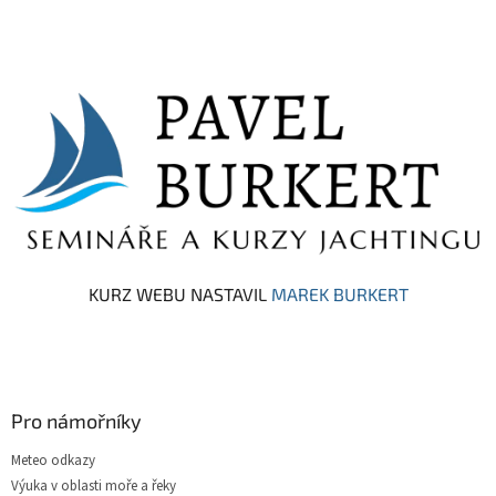
Z
á
p
a
t
í
KURZ WEBU NASTAVIL
MAREK BURKERT
Pro námořníky
Meteo odkazy
Výuka v oblasti moře a řeky