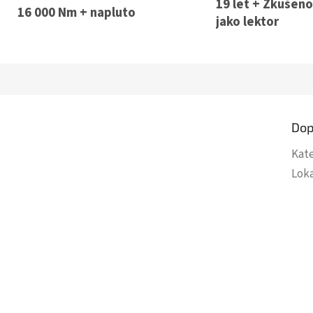
19 let + Zkušeno
16 000 Nm + napluto
jako lektor
Dop
Kat
Lok