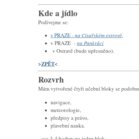
Kde a jídlo
Podívejme se:
v
PRAZE
- na Císařském ostrově
,
v PRAZE -
na Pankráci
v Ostravě (bude upřesněno).
>
ZPĚT
<
Rozvrh
Mám vytvořené čtyři učební bloky se podobn
navigace,
meteorologie,
předpisy a právo,
plavební nauka.
- cca 3-4 hodiny na jeden blok,