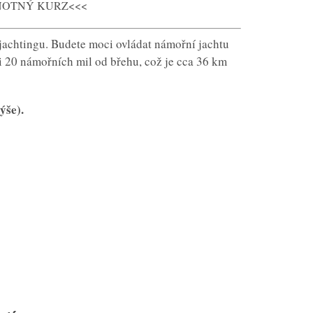
NOTNÝ KURZ<<<
jachtingu. Budete moci ovládat námořní jachtu
i 20 námořních mil od břehu, což je cca 36 km
še).