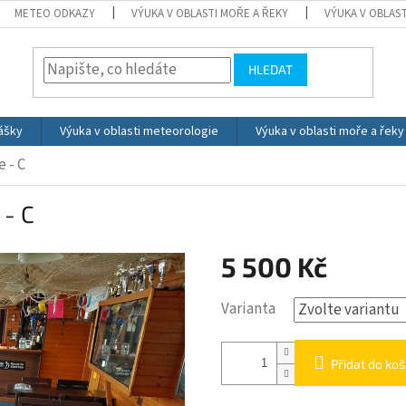
METEO ODKAZY
VÝUKA V OBLASTI MOŘE A ŘEKY
VÝUKA V OBLAS
HLEDAT
ášky
Výuka v oblasti meteorologie
Výuka v oblasti moře a řeky
 - C
 - C
5 500 Kč
Měrná
Varianta
cena:
Přidat do koš