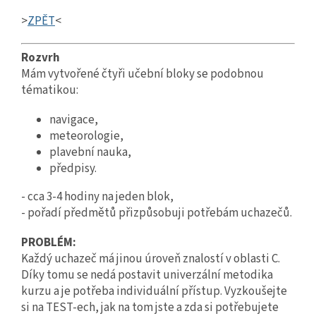
>
ZPĚT
<
Rozvrh
Mám vytvořené čtyři učební bloky se podobnou
tématikou:
navigace,
meteorologie,
plavební nauka,
předpisy.
- cca 3-4 hodiny na jeden blok,
- pořadí předmětů přizpůsobuji potřebám uchazečů.
PROBLÉM:
Každý uchazeč má jinou úroveň znalostí v oblasti C.
Díky tomu se nedá postavit univerzální metodika
kurzu a je potřeba individuální přístup. Vyzkoušejte
si na TEST-ech, jak na tom jste a zda si potřebujete