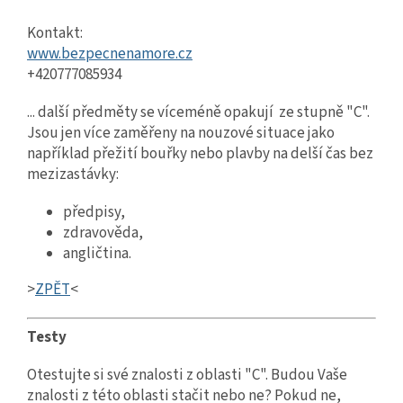
Kontakt:
www.bezpecnenamore.cz
+420777085934
... další předměty se víceméně opakují ze stupně "C".
Jsou jen více zaměřeny na nouzové situace jako
například přežití bouřky nebo plavby na delší čas bez
mezizastávky:
předpisy,
zdravověda,
angličtina.
>
ZPĚT
<
Testy
Otestujte si své znalosti z oblasti "C". Budou Vaše
znalosti z této oblasti stačit nebo ne? Pokud ne,