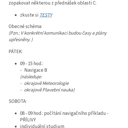
zopakovat některou z přednášek oblasti C:
zkuste si
TESTY
Obecné schéma:
(Pzn.: V konkrétní komunikaci budou časy a plány
upřesněny. )
PÁTEK:
09 - 15 hod.:
- Navigace B
(následuje:
- okrajově Meteorologie
- okrajově Plavební nauka)
SOBOTA:
08 - 09 hod.: počítání navigačního příkladu -
PŘÍLIVY
individuální studium