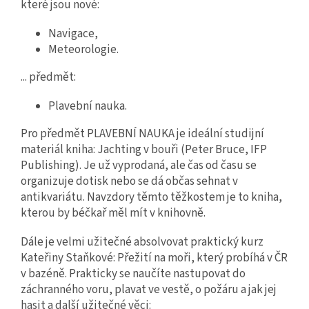
které jsou nové:
Navigace,
Meteorologie.
... předmět:
Plavební nauka.
Pro předmět PLAVEBNÍ NAUKA je ideální studijní
materiál kniha: Jachting v bouři (Peter Bruce, IFP
Publishing). Je už vyprodaná, ale čas od času se
organizuje dotisk nebo se dá občas sehnat v
antikvariátu. Navzdory těmto těžkostem je to kniha,
kterou by béčkař měl mít v knihovně.
Dále je velmi užitečné absolvovat praktický kurz
Kateřiny Staňkové: Přežití na moři, který probíhá v ČR
v bazéně. Prakticky se naučíte nastupovat do
záchranného voru, plavat ve vestě, o požáru a jak jej
hasit a další užitečné věci: