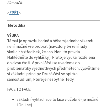
čím začít.
>
ZPĚT
<
Metodika
VÝUKA
Témat je opravdu hodně a během jednoho víkendu
není možné vše probrat (navzdory tvrzení řady
školicích středisek, že ano. Není to pravda.
Nahlédněte do vyhlášky.). Proto je výuka rozdělena
do dvou částí. V první části se uvedeme do
problematiky v jednotlivých předmětech, vysvětlíme
si základní principy. Druhá část se opírá o
samostudium, které je nezbytné. Tedy:
FACE TO FACE:
základní výklad face to face v učebně (je možné
i OnLine)