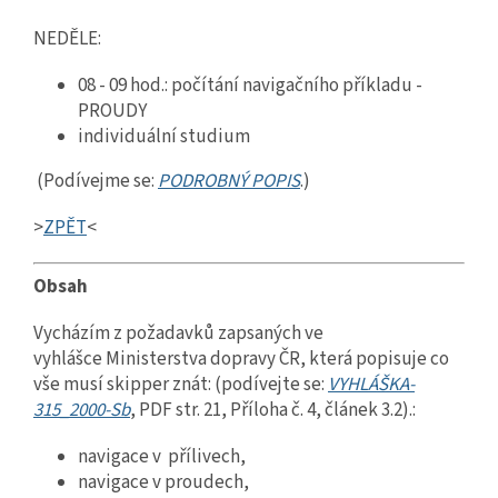
NEDĚLE:
08 - 09 hod.: počítání navigačního příkladu -
PROUDY
individuální studium
(Podívejme se:
PODROBNÝ POPIS
.)
>
ZPĚT
<
Obsah
Vycházím z požadavků zapsaných ve
vyhlášce Ministerstva dopravy ČR, která popisuje co
vše musí skipper znát: (podívejte se:
VYHLÁŠKA-
315_2000-Sb
,
PDF str. 21, Příloha č. 4, článek 3.2).:
navigace v přílivech,
navigace v proudech,