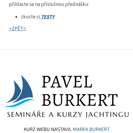
přihlaste se na příslušnou přednášku:
zkuste si
TESTY
>
ZPĚT
<
Z
á
p
a
t
í
KURZ WEBU NASTAVIL
MAREK BURKERT