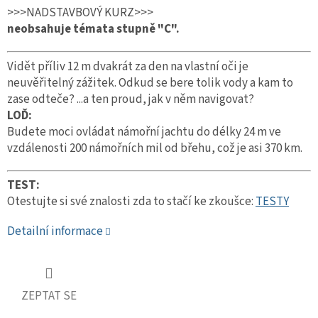
>>>NADSTAVBOVÝ KURZ>>>
neobsahuje témata stupně "C".
Vidět příliv 12 m dvakrát za den na vlastní oči je
neuvěřitelný zážitek. Odkud se bere tolik vody a kam to
zase odteče? ...a ten proud, jak v něm navigovat?
LOĎ:
Budete moci ovládat námořní jachtu do délky 24 m ve
vzdálenosti 200 námořních mil od břehu, což je asi 370 km.
TEST:
Otestujte si své znalosti zda to stačí ke zkoušce:
TESTY
Detailní informace
ZEPTAT SE