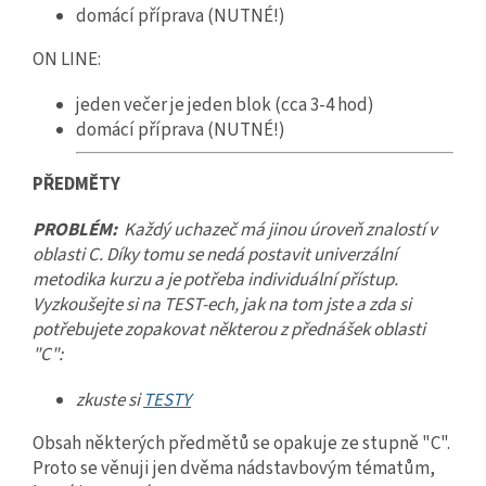
domácí příprava (NUTNÉ!)
ON LINE:
jeden večer je jeden blok (cca 3-4 hod)
domácí příprava (NUTNÉ!)
PŘEDMĚTY
PROBLÉM:
Každý uchazeč má jinou úroveň znalostí v
oblasti C. Díky tomu se nedá postavit univerzální
metodika kurzu a je potřeba individuální přístup.
Vyzkoušejte si na TEST-ech, jak na tom jste a zda si
potřebujete zopakovat některou z přednášek oblasti
"C":
zkuste si
TESTY
Obsah některých předmětů se opakuje ze stupně "C".
Proto se věnuji jen dvěma nádstavbovým tématům,