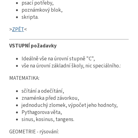
psací potřeby,
poznámkový blok,
skripta.
>
ZPĚT
<
VSTUPNÍ požadavky
Ideálně vše na úrovní stupně "C",
vše na úrovní základní školy, nic speciálního.:
MATEMATIKA:
sčítání a odečítání,
znaménka před závorkou,
jednoduchý zlomek, výpočet jeho hodnoty,
Pythagorova věta,
sinus, kosinus, tangens.
GEOMETRIE - rýsování: