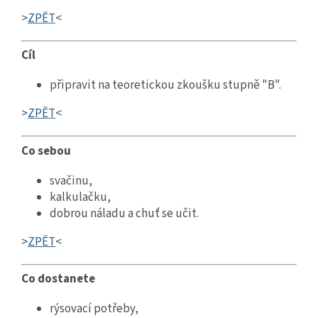
>
ZPĚT
<
Cíl
připravit na teoretickou zkoušku stupně "B".
>
ZPĚT
<
Co sebou
svačinu,
kalkulačku,
dobrou náladu a chuť se učit.
>
ZPĚT
<
Co dostanete
rýsovací potřeby,