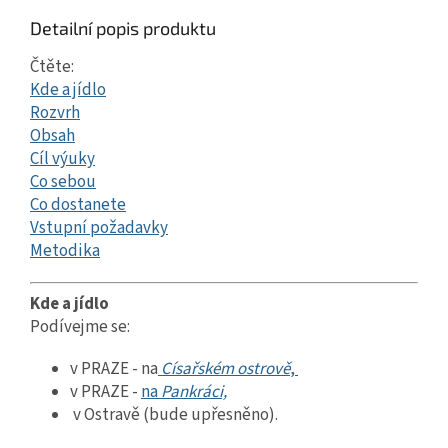
Detailní popis produktu
Čtěte:
Kde a jídlo
Rozvrh
Obsah
Cíl výuky
Co sebou
Co dostanete
Vstupní požadavky
Metodika
Kde a jídlo
Podívejme se:
v PRAZE - na
Císařském ostrově
,
v PRAZE -
na
Pankráci,
v Ostravě (bude upřesněno).