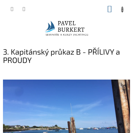
Přejít
NÁKUP
na
KOŠÍK
obsah
3. Kapitánský průkaz B - PŘÍLIVY a
PROUDY