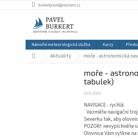
Přejít
burkertpavel@seznam.cz
na
obsah
Námořní meteorologická služba
Kurzy
Předn
Aktuality
moře - astronomická nav
Domů
moře - astrono
tabulek)
10.9.2023
NAVIGACE - rychlá:
Vezměte navigační trojúh
Severku tak, aby olovnic
POZOR!: nevypíchněte si
Olovnice Vám vytkne na 