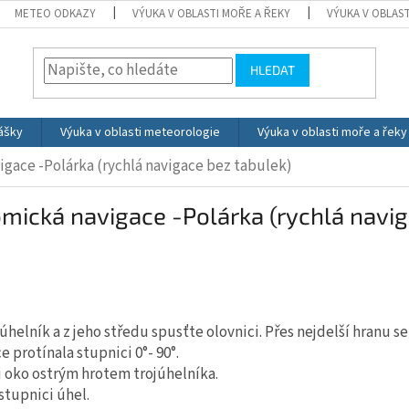
METEO ODKAZY
VÝUKA V OBLASTI MOŘE A ŘEKY
VÝUKA V OBLAS
HLEDAT
ášky
Výuka v oblasti meteorologie
Výuka v oblasti moře a řeky
igace -Polárka (rychlá navigace bez tabulek)
mická navigace -Polárka (rychlá navi
elník a z jeho středu spusťte olovnici. Přes nejdelší hranu se
e protínala stupnici 0°- 90°.
 oko ostrým hrotem trojúhelníka.
stupnici úhel.