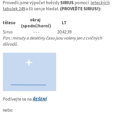
Provedli jsme výpočet hvězdy
SIRIUS
pomocí
leteckých
tabulek 249
a šli ven je hledat.
(PROVEĎTE SIRIUS!):
okraj
těleso
LT
(spodní/horní)
Sirus
- - -
20:42:39
Pzn.: minuty a desetiny času jsou voleny jen z cvičných
důvodů.
Podívejte se na
ŘEŠENÍ
:
nebo: