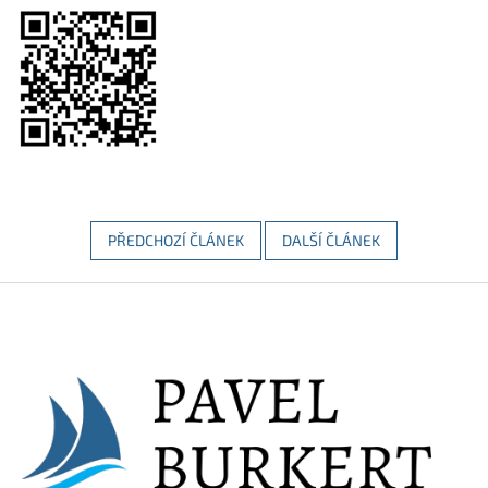
PŘEDCHOZÍ ČLÁNEK
DALŠÍ ČLÁNEK
Z
á
p
a
t
í