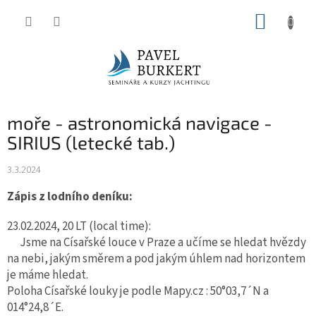
Přejít
NÁKUP
na
KOŠÍK
obsah
moře - astronomická navigace -
SIRIUS (letecké tab.)
3.3.2024
Zápis z lodního deníku:
23.02.2024, 20 LT
(local time):
Jsme na Císařské louce v Praze a učíme se hledat hvězdy
na nebi, jakým směrem a pod jakým úhlem nad horizontem
je máme hledat.
Poloha Císařské louky je podle Mapy.cz : 50°03,7´N a
014°24,8´E.